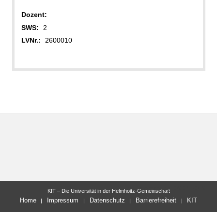
Dozent:
SWS:
2
LVNr.:
2600010
letzte Änderung: 09.04.2019
KIT – Die Universität in der Helmholtz-Gemeinschaft
Home
Impressum
Datenschutz
Barrierefreiheit
KIT